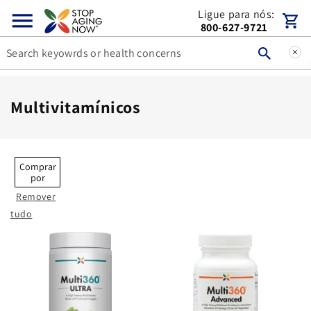
Pular
Ligue para nós:
para o
Carrinho
800-627-9721
conteúdo
C
Multivitamínicos
o
l
e
Comprar
por
ç
Remover
ã
tudo
o
: