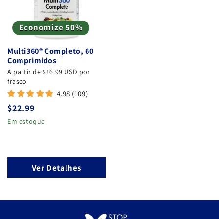
Economize 50%
Multi360® Completo, 60
Comprimidos
A partir de $16.99 USD por
frasco
4.98 (109)
Preço
$22.99
normal
Em estoque
Ver Detalhes