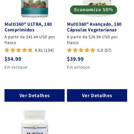
Economize 50%
Multi360® ULTRA, 180
Multi360® Avançado, 180
Comprimidos
Cápsulas Vegetarianas
A partir de $41.64 USD por
A partir de $28.04 USD por
frasco
frasco
4.91 (134)
5.0 (57)
Preço
$54.99
Preço
$39.99
normal
normal
Em estoque
Em estoque
Ver Detalhes
Ver Detalhes